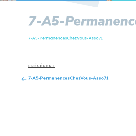
7-A5-Permanenc
7-A5-PermanencesChezVous-Asso71
Navigation
Article
PRÉCÉDENT
de
précédent
7-A5-PermanencesChezVous-Asso71
l’article