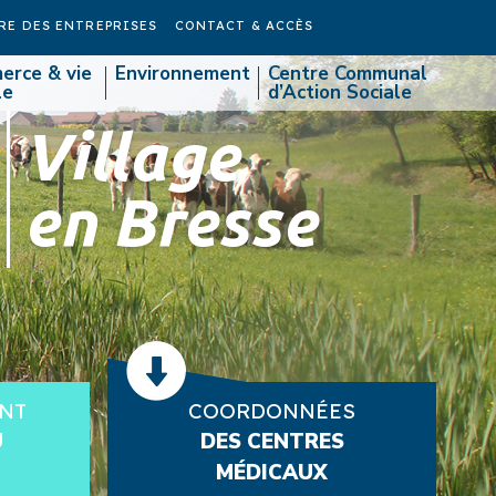
RE DES ENTREPRISES
CONTACT & ACCÈS
erce & vie
Environnement
Centre Communal
le
d’Action Sociale
Village
en Bresse
NT
COORDONNÉES
U
DES CENTRES
MÉDICAUX