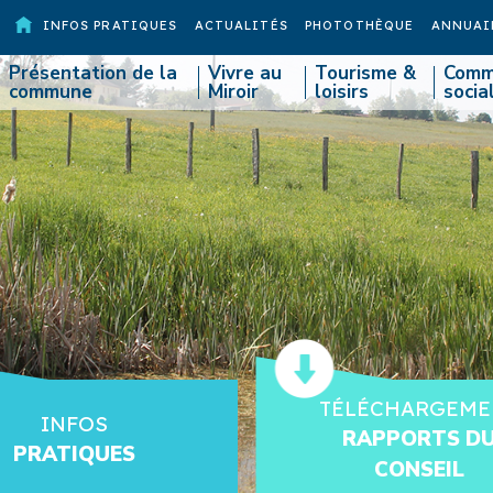
INFOS PRATIQUES
ACTUALITÉS
PHOTOTHÈQUE
ANNUAI
Présentation de la
Vivre au
Tourisme &
Comm
commune
Miroir
loisirs
socia
TÉLÉCHARGEME
INFOS
RAPPORTS D
PRATIQUES
CONSEIL