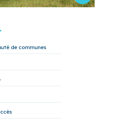
+
uté de communes
e
accès