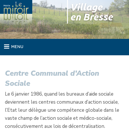
Skip
Village
to
en Bresse
content
MENU
Centre Communal d’Action
Sociale
Le 6 janvier 1986, quand les bureaux d’aide sociale
deviennent les centres communaux d’action sociale,
l’Etat leur délègue une compétence globale dans le
vaste champ de l’action sociale et médico-sociale,
consécutivement aux lois de décentralisation.