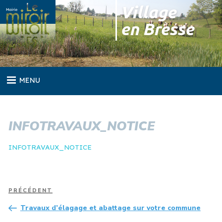
Skip
Village
to
en Bresse
content
MENU
INFOTRAVAUX_NOTICE
INFOTRAVAUX_NOTICE
Navigation
Article
PRÉCÉDENT
de
précédent
Travaux d’élagage et abattage sur votre commune
l’article