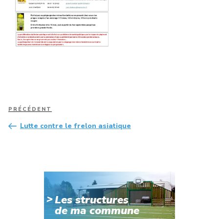
Navigation
Article
PRÉCÉDENT
de
précédent
Lutte contre le frelon asiatique
l’article
Les structures
de ma commune