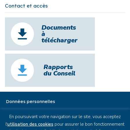
Contact et accès
Documents
à
télécharger
Rapports
du Conseil
Données personnelles
Cookies
En poursuivant votre navigation sur le site, vous acceptez
Mentions légales
l'
utilisation des cookies
pour assurer le bon fonctionnement
Plan de site