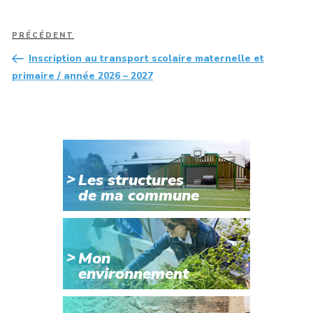
Navigation
Article
PRÉCÉDENT
de
précédent
Inscription au transport scolaire maternelle et
l’article
primaire / année 2026 – 2027
Les structures
de ma commune
Mon
environnement