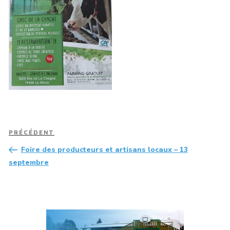
Navigation
Article
PRÉCÉDENT
de
précédent
Foire des producteurs et artisans locaux – 13
l’article
septembre